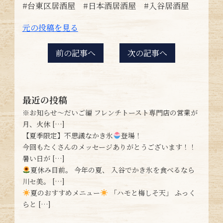
#台東区居酒屋 #日本酒居酒屋 #入谷居酒屋
元の投稿を見る
前の記事へ
次の記事へ
最近の投稿
※お知らせ〜だいご編 フレンチトースト専門店の営業が
月、火休 […]
【夏季限定】不思議なかき氷
登場！
今回もたくさんのメッセージありがとうございます！！
暑い日が […]
夏休み目前。 今年の夏、 入谷でかき氷を食べるなら
川セ美。 […]
夏のおすすめメニュー
「ハモと梅しそ天」 ふっく
らと […]