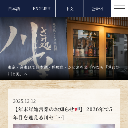
日本語
ENGLISH
中文
한국어
東京・台東区で日本酒・熟成魚・ジビエを楽しむなら「さけ処
川セ美」へ
2025.12.12
【年末年始営業のお知らせ
】 2026年で5
年目を迎える川セ […]