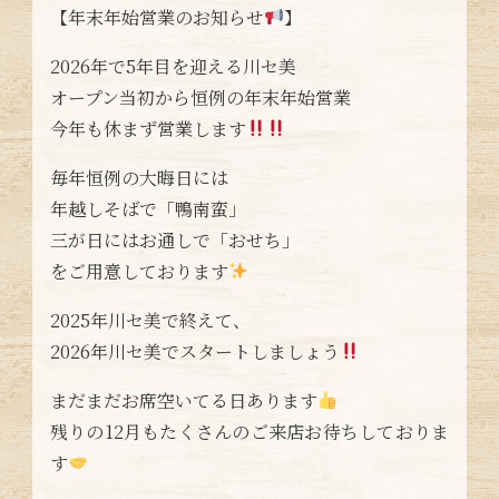
【年末年始営業のお知らせ
】
2026年で5年目を迎える川セ美
オープン当初から恒例の年末年始営業
今年も休まず営業します
毎年恒例の大晦日には
年越しそばで「鴨南蛮」
三が日にはお通しで「おせち」
をご用意しております
2025年川セ美で終えて、
2026年川セ美でスタートしましょう
まだまだお席空いてる日あります
残りの12月もたくさんのご来店お待ちしておりま
す