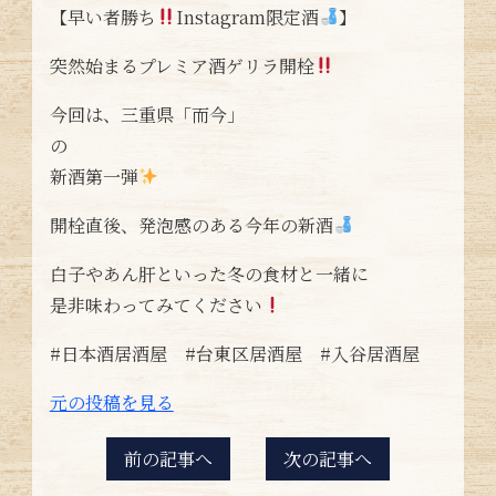
【早い者勝ち
Instagram限定酒
】
突然始まるプレミア酒ゲリラ開栓
今回は、三重県「而今」
の
新酒第一弾
開栓直後、発泡感のある今年の新酒
白子やあん肝といった冬の食材と一緒に
是非味わってみてください
#日本酒居酒屋 #台東区居酒屋 #入谷居酒屋
元の投稿を見る
前の記事へ
次の記事へ