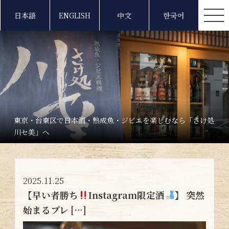
日本語
ENGLISH
中文
한국어
東京・台東区で日本酒・熟成魚・ジビエを楽しむなら「さけ処
川セ美」へ
2025.11.25
【早い者勝ち
Instagram限定酒
】 突然
始まるプレ […]