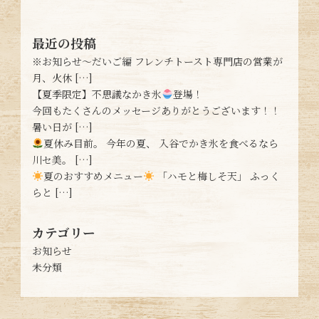
最近の投稿
※お知らせ〜だいご編 フレンチトースト専門店の営業が
月、火休 […]
【夏季限定】不思議なかき氷
登場！
今回もたくさんのメッセージありがとうございます！！
暑い日が […]
夏休み目前。 今年の夏、 入谷でかき氷を食べるなら
川セ美。 […]
夏のおすすめメニュー
「ハモと梅しそ天」 ふっく
らと […]
カテゴリー
お知らせ
未分類