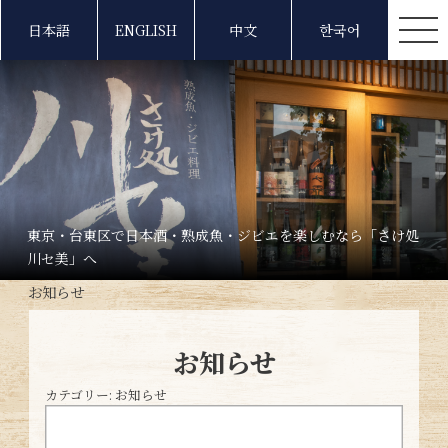
日本語
ENGLISH
中文
한국어
東京・台東区で日本酒・熟成魚・ジビエを楽しむなら「さけ処
川セ美」へ
お知らせ
お知らせ
カテゴリー:
お知らせ