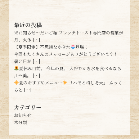
最近の投稿
※お知らせ〜だいご編 フレンチトースト専門店の営業が
月、火休 […]
【夏季限定】不思議なかき氷
登場！
今回もたくさんのメッセージありがとうございます！！
暑い日が […]
夏休み目前。 今年の夏、 入谷でかき氷を食べるなら
川セ美。 […]
夏のおすすめメニュー
「ハモと梅しそ天」 ふっく
らと […]
カテゴリー
お知らせ
未分類