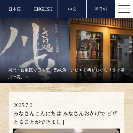
日本語
ENGLISH
中文
한국어
東京・台東区で日本酒・熟成魚・ジビエを楽しむなら「さけ処
川セ美」へ
2025.7.2
みなさんこんにちは みなさんおかげで ビザ
とることができまし […]