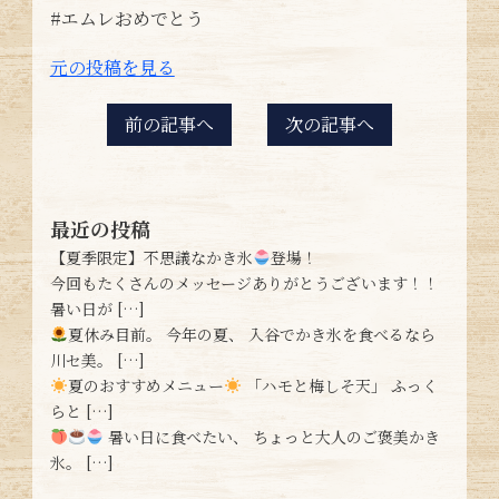
#エムレおめでとう
元の投稿を見る
前の記事へ
次の記事へ
最近の投稿
【夏季限定】不思議なかき氷
登場！
今回もたくさんのメッセージありがとうございます！！
暑い日が […]
夏休み目前。 今年の夏、 入谷でかき氷を食べるなら
川セ美。 […]
夏のおすすめメニュー
「ハモと梅しそ天」 ふっく
らと […]
暑い日に食べたい、 ちょっと大人のご褒美かき
氷。 […]