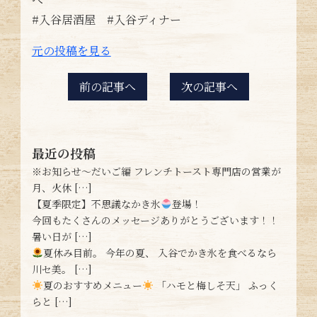
#入谷居酒屋 #入谷ディナー
元の投稿を見る
前の記事へ
次の記事へ
最近の投稿
※お知らせ〜だいご編 フレンチトースト専門店の営業が
月、火休 […]
【夏季限定】不思議なかき氷
登場！
今回もたくさんのメッセージありがとうございます！！
暑い日が […]
夏休み目前。 今年の夏、 入谷でかき氷を食べるなら
川セ美。 […]
夏のおすすめメニュー
「ハモと梅しそ天」 ふっく
らと […]