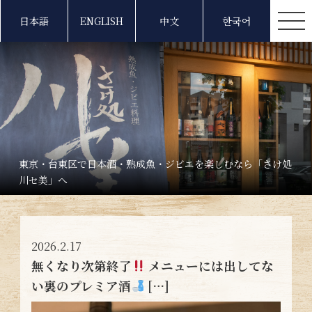
日本語
ENGLISH
中文
한국어
東京・台東区で日本酒・熟成魚・ジビエを楽しむなら「さけ処
川セ美」へ
2026.2.17
無くなり次第終了
メニューには出してな
い裏のプレミア酒
[…]