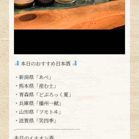
本日のおすすめ日本酒
・新潟県「あべ」
・熊本県「産む土」
・青森県「どぶろっく夏」
・兵庫県「播州一献」
・山形県「フモトヰ」
・滋賀県「笑四季」
-—————————————
本日のイチオシ酒