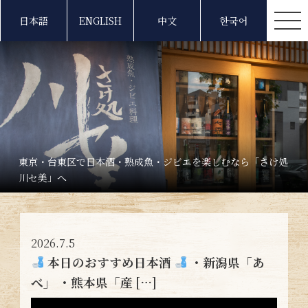
日本語
ENGLISH
中文
한국어
東京・台東区で日本酒・熟成魚・ジビエを楽しむなら「さけ処
川セ美」へ
2026.7.5
本日のおすすめ日本酒
・新潟県「あ
べ」 ・熊本県「産 […]