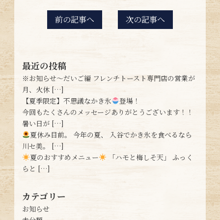
前の記事へ
次の記事へ
最近の投稿
※お知らせ〜だいご編 フレンチトースト専門店の営業が
月、火休 […]
【夏季限定】不思議なかき氷
登場！
今回もたくさんのメッセージありがとうございます！！
暑い日が […]
夏休み目前。 今年の夏、 入谷でかき氷を食べるなら
川セ美。 […]
夏のおすすめメニュー
「ハモと梅しそ天」 ふっく
らと […]
カテゴリー
お知らせ
未分類