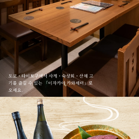
도쿄・타이토구에서 사케・숙성회・산채 고
기를 즐길 수 있는 「이자카야 카와세미」로
오세요.