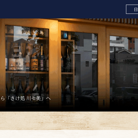
日
ら「さけ処 川セ美」へ