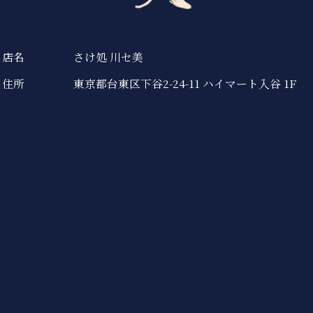
店名
さけ処 川セ美
住所
東京都台東区下谷2-24-11 ハイマート入谷 1F